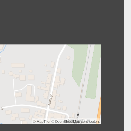
© MapTiler
© OpenStreetMap contributors